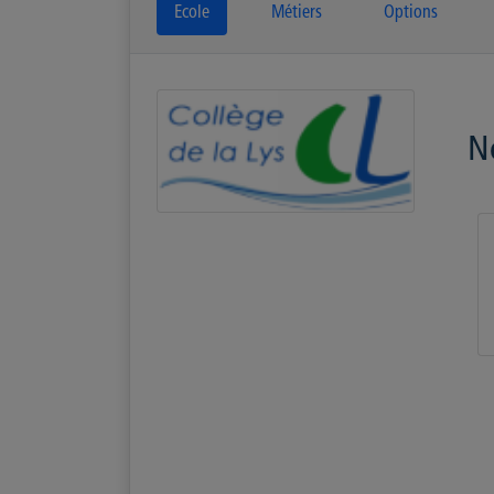
Ecole
Métiers
Options
N