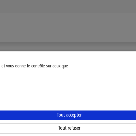
s et vous donne le contrôle sur ceux que
fiez votre consentement
Mentions légales
Politique Général
Tout accepter
Tout refuser