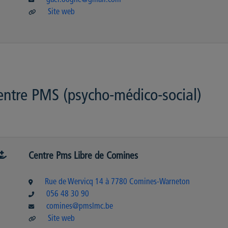
gael.ooghe@gmail.com
Site web
entre PMS (psycho-médico-social)
Centre Pms Libre de Comines
Rue de Wervicq 14 à 7780 Comines-Warneton
056 48 30 90
comines@pmslmc.be
Site web