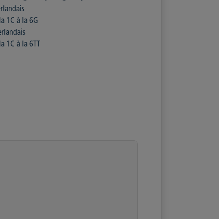
rlandais
la 1C à la 6G
rlandais
la 1C à la 6TT