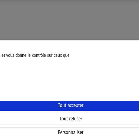
s et vous donne le contrôle sur ceux que
fiez votre consentement
Mentions légales
Politique Général
Tout accepter
Tout refuser
Personnaliser