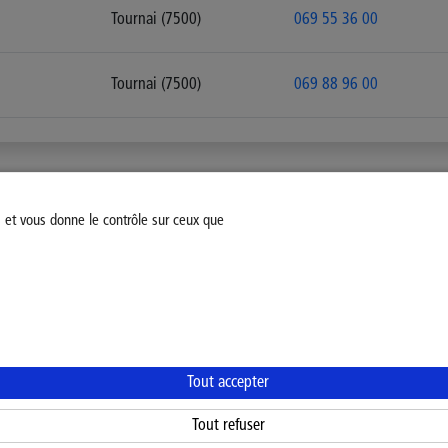
Tournai (7500)
069 55 36 00
Tournai (7500)
069 88 96 00
s et vous donne le contrôle sur ceux que
fiez votre consentement
Mentions légales
Politique Général
Tout accepter
Tout refuser