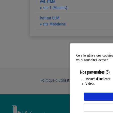
VAL-ITMA
» site 1 (Moulins)
Institut ULM
» site Madeleine
Ce site utilise des cookie
vous souhaitez activer
Nos partenaires
(5)
Mesure d'audience
Politique d’utilisation des Cookies
Modi
Vidéos