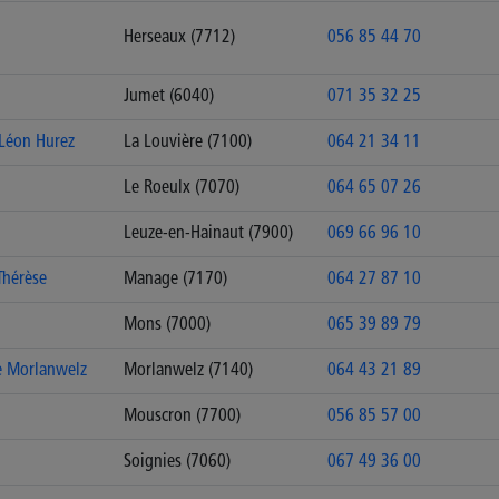
Herseaux (7712)
056 85 44 70
Jumet (6040)
071 35 32 25
 Léon Hurez
La Louvière (7100)
064 21 34 11
Le Roeulx (7070)
064 65 07 26
Leuze-en-Hainaut (7900)
069 66 96 10
Thérèse
Manage (7170)
064 27 87 10
Mons (7000)
065 39 89 79
e Morlanwelz
Morlanwelz (7140)
064 43 21 89
Mouscron (7700)
056 85 57 00
Soignies (7060)
067 49 36 00