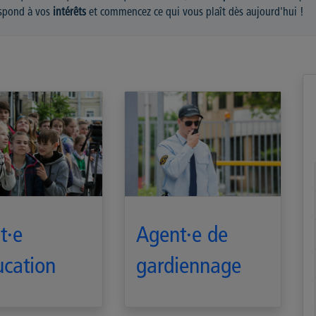
espond à vos
intérêts
et commencez ce qui vous plaît dès aujourd'hui !
t·e
Agent·e de
ucation
gardiennage