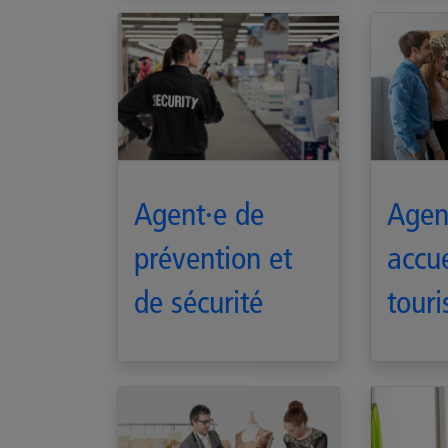
Agent·e de
Agen
prévention et
accue
de sécurité
tour