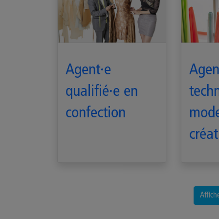
Agent·e
Agen
qualifié·e en
tech
confection
mode
créat
Affich