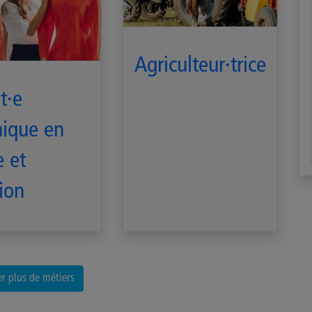
Agriculteur·trice
t·e
nique en
 et
ion
er plus de métiers