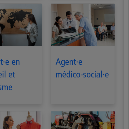
t·e en
Agent·e
il et
médico-social·e
isme