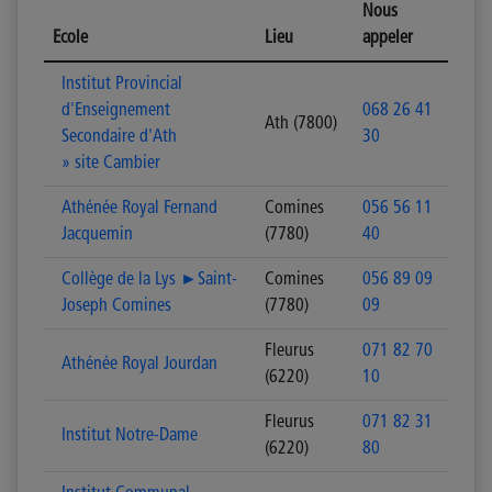
Nous
Ecole
Lieu
appeler
Institut Provincial
d'Enseignement
068 26 41
Ath (7800)
Secondaire d'Ath
30
» site Cambier
Athénée Royal Fernand
Comines
056 56 11
Jacquemin
(7780)
40
Collège de la Lys ►Saint-
Comines
056 89 09
Joseph Comines
(7780)
09
Fleurus
071 82 70
Athénée Royal Jourdan
(6220)
10
Fleurus
071 82 31
Institut Notre-Dame
(6220)
80