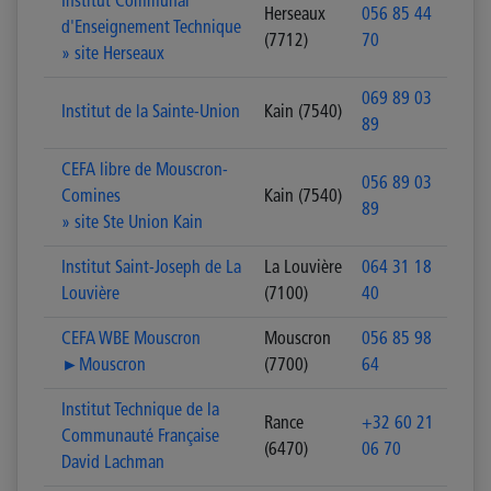
Institut Communal
Herseaux
056 85 44
d'Enseignement Technique
(7712)
70
» site Herseaux
069 89 03
Institut de la Sainte-Union
Kain (7540)
89
CEFA libre de Mouscron-
056 89 03
Comines
Kain (7540)
89
» site Ste Union Kain
Institut Saint-Joseph de La
La Louvière
064 31 18
Louvière
(7100)
40
CEFA WBE Mouscron
Mouscron
056 85 98
►Mouscron
(7700)
64
Institut Technique de la
Rance
+32 60 21
Communauté Française
(6470)
06 70
David Lachman