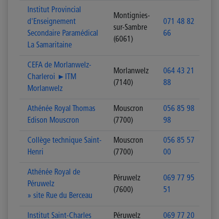
Institut Provincial
Montignies-
d'Enseignement
071 48 82
sur-Sambre
Secondaire Paramédical
66
(6061)
La Samaritaine
CEFA de Morlanwelz-
Morlanwelz
064 43 21
Charleroi ►ITM
(7140)
88
Morlanwelz
Athénée Royal Thomas
Mouscron
056 85 98
Edison Mouscron
(7700)
98
Collège technique Saint-
Mouscron
056 85 57
Henri
(7700)
00
Athénée Royal de
Péruwelz
069 77 95
Péruwelz
(7600)
51
» site Rue du Berceau
Institut Saint-Charles
Péruwelz
069 77 20