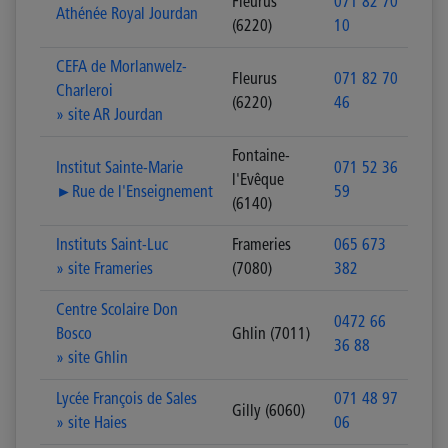
Fleurus
071 82 70
Athénée Royal Jourdan
(6220)
10
CEFA de Morlanwelz-
Fleurus
071 82 70
Charleroi
(6220)
46
» site AR Jourdan
Fontaine-
Institut Sainte-Marie
071 52 36
l'Evêque
►Rue de l'Enseignement
59
(6140)
Instituts Saint-Luc
Frameries
065 673
» site Frameries
(7080)
382
Centre Scolaire Don
0472 66
Bosco
Ghlin (7011)
36 88
» site Ghlin
Lycée François de Sales
071 48 97
Gilly (6060)
» site Haies
06