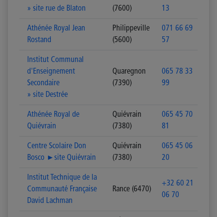
» site rue de Blaton
(7600)
13
Athénée Royal Jean
Philippeville
071 66 69
Rostand
(5600)
57
Institut Communal
d'Enseignement
Quaregnon
065 78 33
Secondaire
(7390)
99
» site Destrée
Athénée Royal de
Quiévrain
065 45 70
Quiévrain
(7380)
81
Centre Scolaire Don
Quiévrain
065 45 06
Bosco ►site Quiévrain
(7380)
20
Institut Technique de la
+32 60 21
Communauté Française
Rance (6470)
06 70
David Lachman