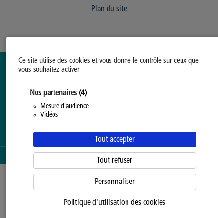
Plan du site
Ce site utilise des cookies et vous donne le contrôle sur ceux que
vous souhaitez activer
Nos partenaires
(4)
Mesure d'audience
Vidéos
Tout accepter
SERVICE PROPOSÉ PAR LA
PROVINCE DE HAINAUT
Tout refuser
Personnaliser
Politique d'utilisation des cookies