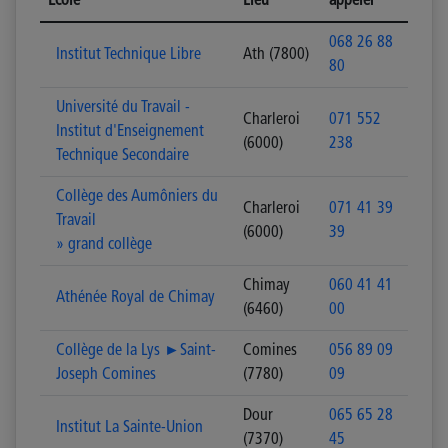
Ecole
Lieu
appeler
068 26 88
Institut Technique Libre
Ath (7800)
80
Université du Travail -
Charleroi
071 552
Institut d'Enseignement
(6000)
238
Technique Secondaire
Collège des Aumôniers du
Charleroi
071 41 39
Travail
(6000)
39
» grand collège
Chimay
060 41 41
Athénée Royal de Chimay
(6460)
00
Collège de la Lys ►Saint-
Comines
056 89 09
Joseph Comines
(7780)
09
Dour
065 65 28
Institut La Sainte-Union
(7370)
45