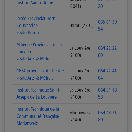
Institut Sainte-Anne
(6041)
20
Lycée Provincial Hornu-
065 61 39
Colfontaine
Hornu (7301)
54
» site Hornu
Athénée Provincial de La
La Louvière
064 22 22
Louvière
(7100)
80
» site Arts & Métiers
CEFA provincial du Centre
La Louvière
064 22 41
» site Arts & Métiers
(7100)
04
Institut Technique Saint-
La Louvière
064 31 18
Joseph de La Louvière
(7100)
58
Institut Technique de la
Morlanwelz
064 43 21
Communauté Française
(7140)
89
Morlanwelz