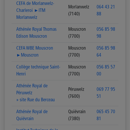
CEFA de Morlanwelz-
Morlanwelz
064 43 21
Charleroi ►ITM
(7140)
88
Morlanwelz
Athénée Royal Thomas
Mouscron
056 85 98
Edison Mouscron
(7700)
98
CEFA WBE Mouscron
Mouscron
056 85 98
►Mouscron
(7700)
64
Collège technique Saint-
Mouscron
056 85 57
Henri
(7700)
00
Athénée Royal de
Péruwelz
069 77 95
Péruwelz
(7600)
51
» site Rue du Berceau
Athénée Royal de
Quiévrain
065 45 70
Quiévrain
(7380)
81