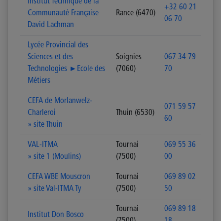
Institut Technique de la
+32 60 21
Communauté Française
Rance (6470)
06 70
David Lachman
Lycée Provincial des
Sciences et des
Soignies
067 34 79
Technologies ►Ecole des
(7060)
70
Métiers
CEFA de Morlanwelz-
071 59 57
Charleroi
Thuin (6530)
60
» site Thuin
VAL-ITMA
Tournai
069 55 36
» site 1 (Moulins)
(7500)
00
CEFA WBE Mouscron
Tournai
069 89 02
» site Val-ITMA Ty
(7500)
50
Tournai
069 89 18
Institut Don Bosco