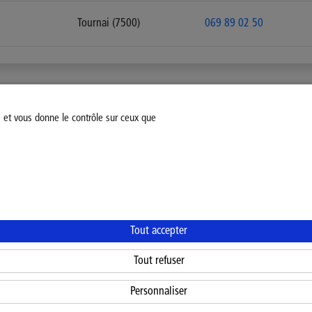
Tournai (7500)
069 89 02 50
s et vous donne le contrôle sur ceux que
fiez votre consentement
Mentions légales
Politique Général
Tout accepter
Tout refuser
Personnaliser