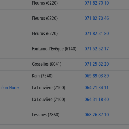
Fleurus (6220)
071 82 70 10
Fleurus (6220)
071 82 70 46
Fleurus (6220)
071 82 31 80
Fontaine-l'Evêque (6140)
071 52 52 17
Gosselies (6041)
071 25 82 20
Kain (7540)
069 89 03 89
 Léon Hurez
La Louvière (7100)
064 21 34 11
La Louvière (7100)
064 31 18 40
Lessines (7860)
068 26 87 10