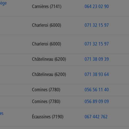
iège
Carnières (7141)
064 23 02 90
Charleroi (6000)
071 32 15 97
Charleroi (6000)
071 32 15 97
Châtelineau (6200)
071 38 09 39
Châtelineau (6200)
071 38 93 64
Comines (7780)
056 56 11 40
Comines (7780)
056 89 09 09
es
Écaussines (7190)
067 442 762