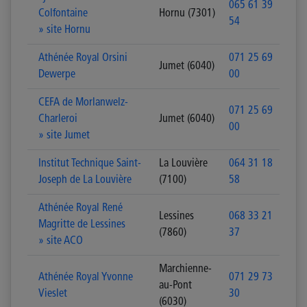
065 61 39
Colfontaine
Hornu (7301)
54
» site Hornu
Athénée Royal Orsini
071 25 69
Jumet (6040)
Dewerpe
00
CEFA de Morlanwelz-
071 25 69
Charleroi
Jumet (6040)
00
» site Jumet
Institut Technique Saint-
La Louvière
064 31 18
Joseph de La Louvière
(7100)
58
Athénée Royal René
Lessines
068 33 21
Magritte de Lessines
(7860)
37
» site ACO
Marchienne-
Athénée Royal Yvonne
071 29 73
au-Pont
Vieslet
30
(6030)