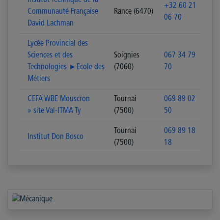
Institut Technique de la
+32 60 21
Communauté Française
Rance (6470)
06 70
David Lachman
Lycée Provincial des
Sciences et des
Soignies
067 34 79
Technologies ►Ecole des
(7060)
70
Métiers
CEFA WBE Mouscron
Tournai
069 89 02
» site Val-ITMA Ty
(7500)
50
Tournai
069 89 18
Institut Don Bosco
(7500)
18