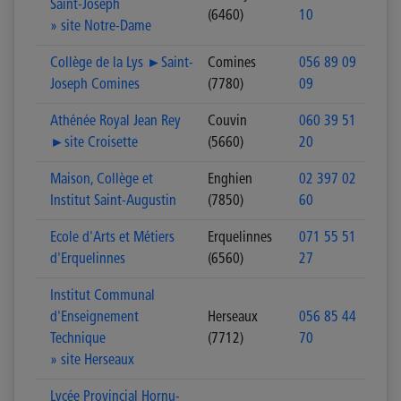
Saint-Joseph
(6460)
10
» site Notre-Dame
Collège de la Lys ►Saint-
Comines
056 89 09
Joseph Comines
(7780)
09
Athénée Royal Jean Rey
Couvin
060 39 51
►site Croisette
(5660)
20
Maison, Collège et
Enghien
02 397 02
Institut Saint-Augustin
(7850)
60
Ecole d'Arts et Métiers
Erquelinnes
071 55 51
d'Erquelinnes
(6560)
27
Institut Communal
d'Enseignement
Herseaux
056 85 44
Technique
(7712)
70
» site Herseaux
Lycée Provincial Hornu-