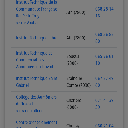
Institut Technique de la
Communauté Française
068 28 14
Ath (7800)
Renée Joffroy
16
» site Vauban
068 26 88
Institut Technique Libre
Ath (7800)
80
Institut Technique et
Boussu
065 76 61
Commercial Les
(7300)
10
Aumôniers du Travail
Institut Technique Saint-
Braine-le-
067 87 49
Gabriel
Comte (7090)
60
Collège des Aumôniers
Charleroi
071 41 39
du Travail
(6000)
39
» grand collège
Centre d'enseignement
Chimay
060 21 04