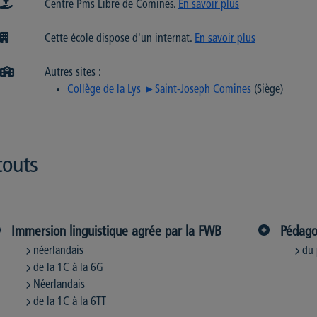
Centre Pms Libre de Comines.
En savoir plus
Cette école dispose d'un internat.
En savoir plus
Autres sites :
Collège de la Lys ►Saint-Joseph Comines
(Siège)
touts
Immersion linguistique agrée par la FWB
Pédago
néerlandais
du 
de la 1C à la 6G
Néerlandais
de la 1C à la 6TT