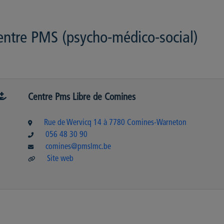
entre PMS (psycho-médico-social)
Centre Pms Libre de Comines
Rue de Wervicq 14 à 7780 Comines-Warneton
056 48 30 90
comines@pmslmc.be
Site web