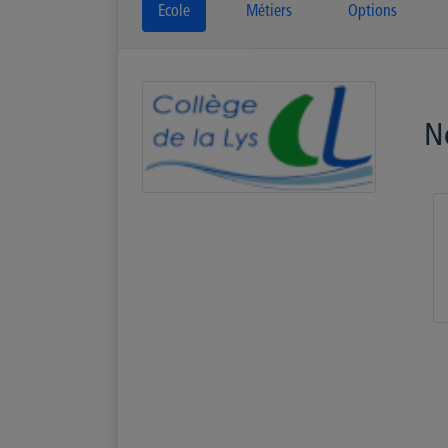
Ecole
Métiers
Options
N