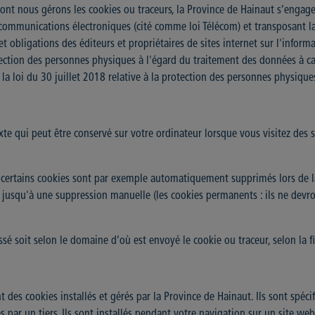
ont nous gérons les cookies ou traceurs, la Province de Hainaut s’engage 
e communications électroniques (cité comme loi Télécom) et transposant
bligations des éditeurs et propriétaires de sites internet sur l'informa
ection des personnes physiques à l'égard du traitement des données à cara
la loi du 30 juillet 2018 relative à la protection des personnes physique
xte qui peut être conservé sur votre ordinateur lorsque vous visitez des s
 certains cookies sont par exemple automatiquement supprimés lors de la
 jusqu'à une suppression manuelle (les cookies permanents : ils ne devron
ssé soit selon le domaine d’où est envoyé le cookie ou traceur, selon la f
nt des cookies installés et gérés par la Province de Hainaut. Ils sont spéc
és par un tiers. Ils sont installés pendant votre navigation sur un site w