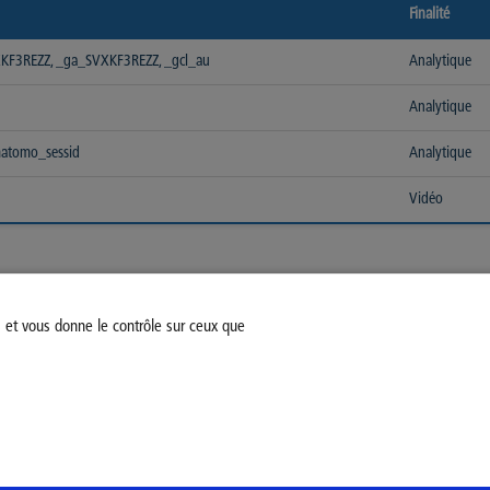
Finalité
VXKF3REZZ, _ga_SVXKF3REZZ, _gcl_au
Analytique
Analytique
 matomo_sessid
Analytique
Vidéo
s et vous donne le contrôle sur ceux que
fiez votre consentement
Mentions légales
Politique Général