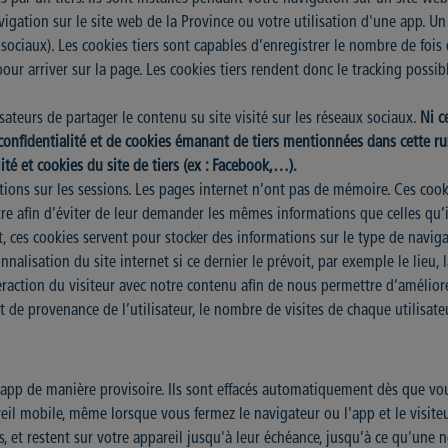
igation sur le site web de la Province ou votre utilisation d'une app. Un 
eaux sociaux). Les cookies tiers sont capables d’enregistrer le nombre de fo
pour arriver sur la page. Les cookies tiers rendent donc le tracking possib
ateurs de partager le contenu su site visité sur les réseaux sociaux.
Ni c
confidentialité et de cookies émanant de tiers mentionnées dans cette ru
té et cookies du site de tiers (ex : Facebook,…).
ations sur les sessions. Les pages internet n’ont pas de mémoire. Ces cook
tre afin d’éviter de leur demander les mêmes informations que celles qu’i
et, ces cookies servent pour stocker des informations sur le type de naviga
onnalisation du site internet si ce dernier le prévoit, par exemple le lieu,
teraction du visiteur avec notre contenu afin de nous permettre d’améliore
et de provenance de l’utilisateur, le nombre de visites de chaque utilisateur
u app de manière provisoire. Ils sont effacés automatiquement dès que vo
reil mobile, même lorsque vous fermez le navigateur ou l'app et le visiteu
s, et restent sur votre appareil jusqu'à leur échéance, jusqu’à ce qu'une n