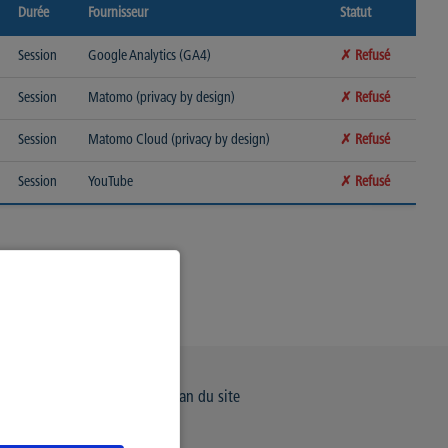
Durée
Fournisseur
Statut
Session
Google Analytics (GA4)
✗ Refusé
Session
Matomo (privacy by design)
✗ Refusé
Session
Matomo Cloud (privacy by design)
✗ Refusé
Session
YouTube
✗ Refusé
e de Confidentialité
Plan du site