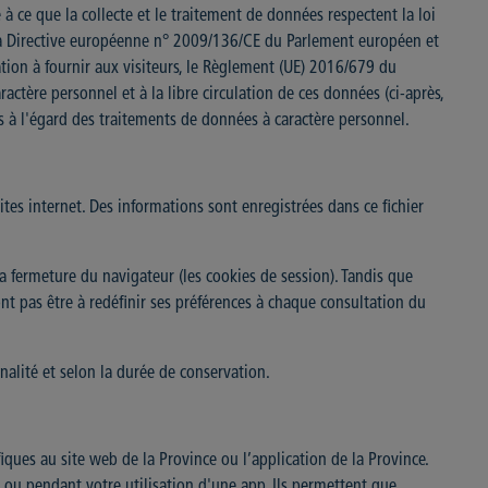
à ce que la collecte et le traitement de données respectent la loi
 la Directive européenne n° 2009/136/CE du Parlement européen et
tion à fournir aux visiteurs, le Règlement (UE) 2016/679 du
ctère personnel et à la libre circulation de ces données (ci-après,
s à l'égard des traitements de données à caractère personnel.
ites internet. Des informations sont enregistrées dans ce fichier
 fermeture du navigateur (les cookies de session). Tandis que
t pas être à redéfinir ses préférences à chaque consultation du
inalité et selon la durée de conservation.
ifiques au site web de la Province ou l’application de la Province.
eb ou pendant votre utilisation d'une app. Ils permettent que