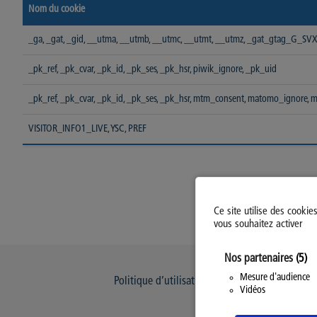
Nom du cookie
_ga, _gat, _gid, __utma, __utmb, __utmc, __utmt, __utmz, _gat_gtag_G_S
_pk_ref, _pk_cvar, _pk_id, _pk_ses, _pk_hsr, piwik_ignore, _pk_uid
_pk_ref, _pk_cvar, _pk_id, _pk_ses, _pk_hsr, mtm_consent, matomo_ignore,
VISITOR_INFO1_LIVE, YSC, PREF
Ce site utilise des cookie
vous souhaitez activer
Nos partenaires
(5)
Mesure d'audience
Politique d’utilisation des Cookies
Modi
Vidéos