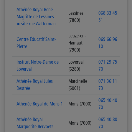
Athénée Royal René
Lessines
068 33 45
Magritte de Lessines
(7860)
51
►site rue Watterman
Leuze-en-
Centre Éducatif Saint-
069 66 96
Hainaut
Pierre
10
(7900)
Institut Notre-Dame de
Loverval
071 29 75
Loverval
(6280)
70
Athénée Royal Jules
Marcinelle
071 36 11
Destrée
(6001)
73
065 40 40
Athénée Royal de Mons 1
Mons (7000)
70
Athénée Royal
065 40 80
Mons (7000)
Marguerite Bervoets
70