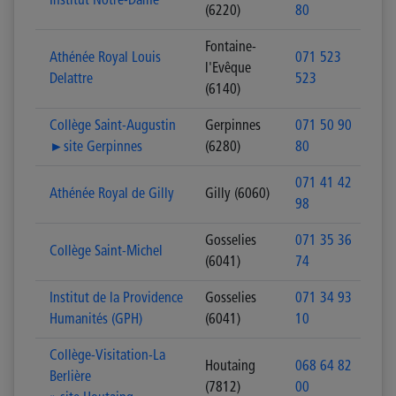
Institut Notre-Dame
(6220)
80
Fontaine-
Athénée Royal Louis
071 523
l'Evêque
Delattre
523
(6140)
Collège Saint-Augustin
Gerpinnes
071 50 90
►site Gerpinnes
(6280)
80
071 41 42
Athénée Royal de Gilly
Gilly (6060)
98
Gosselies
071 35 36
Collège Saint-Michel
(6041)
74
Institut de la Providence
Gosselies
071 34 93
Humanités (GPH)
(6041)
10
Collège-Visitation-La
Houtaing
068 64 82
Berlière
(7812)
00