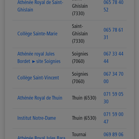
Athénée Royal de Saint-
065 78 40
Ghislain
Ghislain
52
(7330)
Saint-
065 78 61
Collège Sainte-Marie
Ghislain
31
(7330)
Athénée royal Jules
Soignies
067 33 44
Bordet ►site Soignies
(7060)
44
Soignies
067 34 70
Collège Saint-Vincent
(7060)
00
071 59 05
Athénée Royal de Thuin
Thuin (6530)
30
071 59 00
Institut Notre-Dame
Thuin (6530)
47
Tournai
069 89 06
Athénée Royal Jules Bara