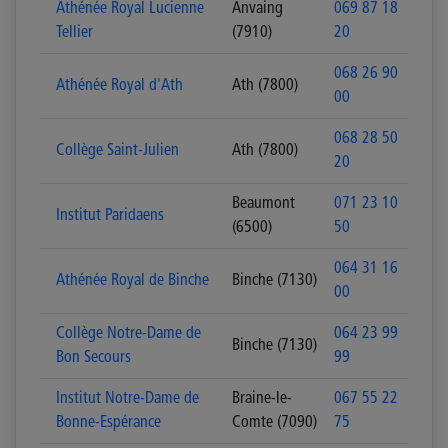
Athénée Royal Lucienne
Anvaing
069 87 18
Tellier
(7910)
20
068 26 90
Athénée Royal d'Ath
Ath (7800)
00
068 28 50
Collège Saint-Julien
Ath (7800)
20
Beaumont
071 23 10
Institut Paridaens
(6500)
50
064 31 16
Athénée Royal de Binche
Binche (7130)
00
Collège Notre-Dame de
064 23 99
Binche (7130)
Bon Secours
99
Institut Notre-Dame de
Braine-le-
067 55 22
Bonne-Espérance
Comte (7090)
75