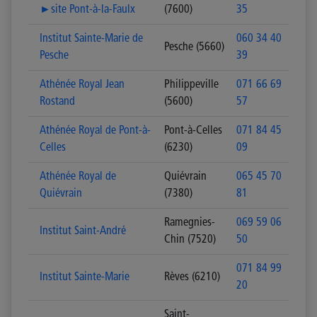
►site Pont-à-la-Faulx
(7600)
35
Institut Sainte-Marie de
060 34 40
Pesche (5660)
Pesche
39
Athénée Royal Jean
Philippeville
071 66 69
Rostand
(5600)
57
Athénée Royal de Pont-à-
Pont-à-Celles
071 84 45
Celles
(6230)
09
Athénée Royal de
Quiévrain
065 45 70
Quiévrain
(7380)
81
Ramegnies-
069 59 06
Institut Saint-André
Chin (7520)
50
071 84 99
Institut Sainte-Marie
Rèves (6210)
20
Saint-