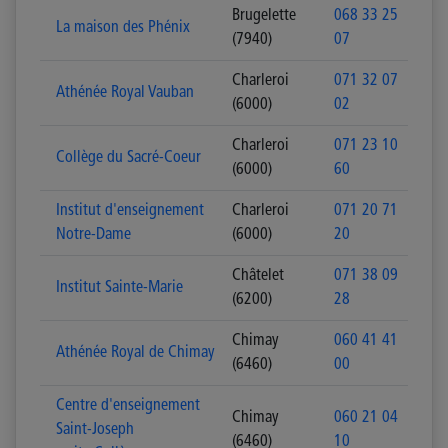
Brugelette
068 33 25
La maison des Phénix
(7940)
07
Charleroi
071 32 07
Athénée Royal Vauban
(6000)
02
Charleroi
071 23 10
Collège du Sacré-Coeur
(6000)
60
Institut d'enseignement
Charleroi
071 20 71
Notre-Dame
(6000)
20
Châtelet
071 38 09
Institut Sainte-Marie
(6200)
28
Chimay
060 41 41
Athénée Royal de Chimay
(6460)
00
Centre d'enseignement
Chimay
060 21 04
Saint-Joseph
(6460)
10