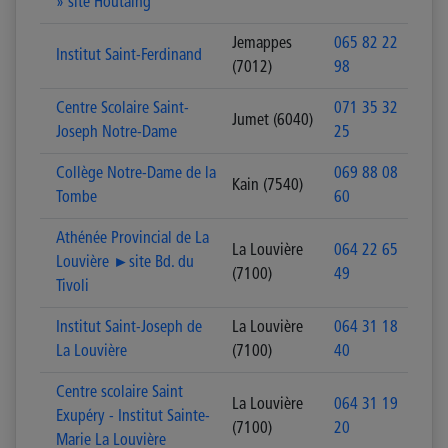
» site Houtaing
Jemappes
065 82 22
Institut Saint-Ferdinand
(7012)
98
Centre Scolaire Saint-
071 35 32
Jumet (6040)
Joseph Notre-Dame
25
Collège Notre-Dame de la
069 88 08
Kain (7540)
Tombe
60
Athénée Provincial de La
La Louvière
064 22 65
Louvière ►site Bd. du
(7100)
49
Tivoli
Institut Saint-Joseph de
La Louvière
064 31 18
La Louvière
(7100)
40
Centre scolaire Saint
La Louvière
064 31 19
Exupéry - Institut Sainte-
(7100)
20
Marie La Louvière