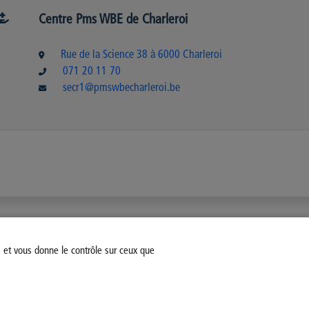
Centre Pms WBE de Charleroi
Rue de la Science 38 à 6000 Charleroi
071 20 11 70
secr1@pmswbecharleroi.be
s et vous donne le contrôle sur ceux que