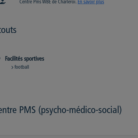
Centre Pms WBE de Charleroi.
En savoir plus
touts
Facilités sportives
football
entre PMS (psycho-médico-social)