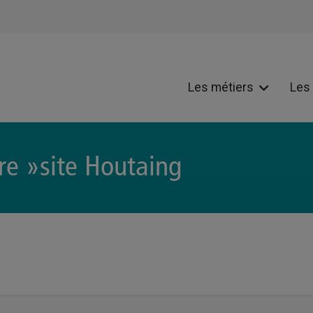
Les métiers
Les
ère »site Houtaing