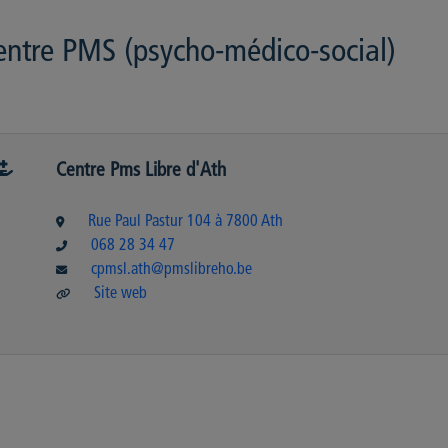
entre PMS (psycho-médico-social)
Centre Pms Libre d'Ath
Rue Paul Pastur 104 à 7800 Ath
068 28 34 47
cpmsl.ath@pmslibreho.be
Site web