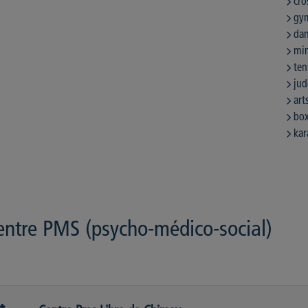
cro
gy
da
min
ten
ju
art
bo
kar
entre PMS (psycho-médico-social)