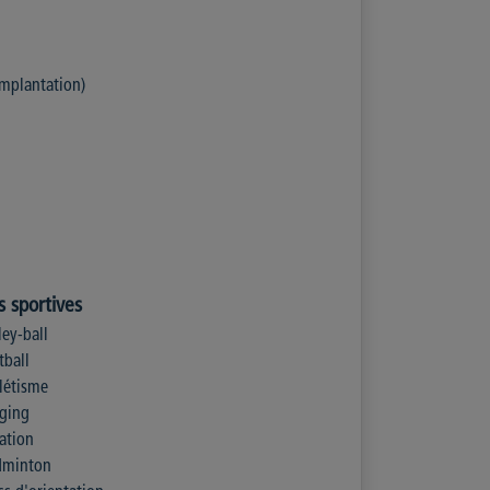
mplantation)
és sportives
ley-ball
tball
létisme
gging
ation
dminton