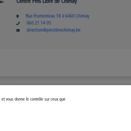
Centre Pms Libre de Chimay
Rue Fromenteau 18 à 6460 Chimay
060 21 14 05
direction@pmslibrechimay.be
s et vous donne le contrôle sur ceux que
fiez votre consentement
Mentions légales
Politique Général