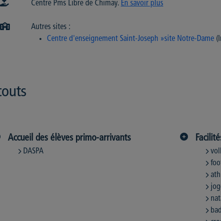
Centre Pms Libre de Chimay.
En savoir plus
Autres sites :
Centre d'enseignement Saint-Joseph »site Notre-Dame
(I
touts
Accueil des élèves primo-arrivants
Facilit
DASPA
vol
foo
ath
jo
nat
ba