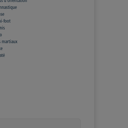
ss d'orientation
mnastique
nse
i-foot
nis
do
s martiaux
xe
até