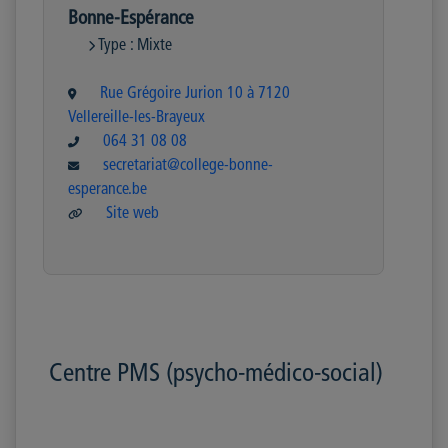
Bonne-Espérance
Type : Mixte
Rue Grégoire Jurion 10 à 7120
Vellereille-les-Brayeux
064 31 08 08
secretariat@college-bonne-
esperance.be
Site web
Centre PMS (psycho-médico-social)