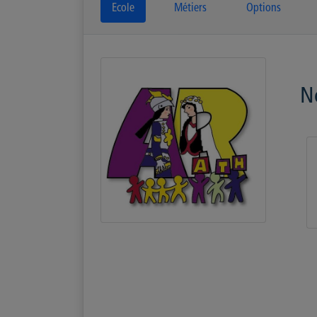
Ecole
Métiers
Options
N