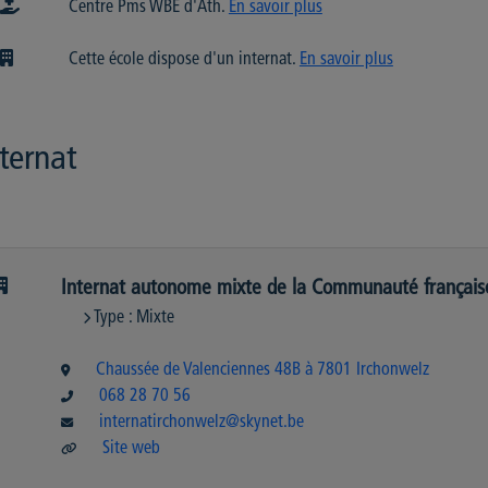
Centre Pms WBE d'Ath.
En savoir plus
Cette école dispose d'un internat.
En savoir plus
ternat
Internat autonome mixte de la Communauté français
Type : Mixte
Chaussée de Valenciennes 48B à 7801 Irchonwelz
068 28 70 56
internatirchonwelz@skynet.be
Site web