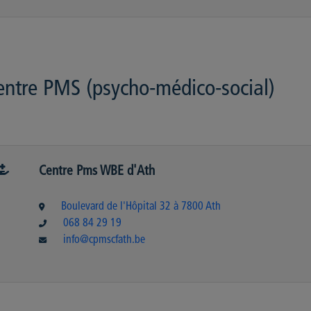
entre PMS (psycho-médico-social)
Centre Pms WBE d'Ath
Boulevard de l'Hôpital 32 à 7800 Ath
068 84 29 19
info@cpmscfath.be