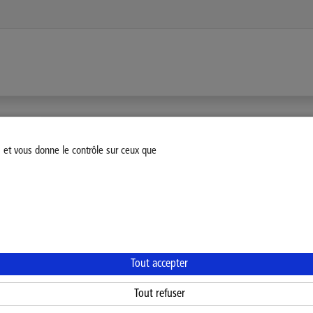
s et vous donne le contrôle sur ceux que
fiez votre consentement
Mentions légales
Politique Général
Tout accepter
Tout refuser