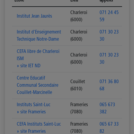
Ecole
Lieu
appeler
Charleroi
071 24 45
Institut Jean Jaurès
(6000)
59
Institut d'Enseignement
Charleroi
071 30 23
Technique Notre-Dame
(6000)
30
CEFA libre de Charleroi
Charleroi
071 30 23
ISM
(6000)
30
» site IET ND
Centre Educatif
Couillet
071 36 80
Communal Secondaire
(6010)
68
Couillet-Marcinelle
Instituts Saint-Luc
Frameries
065 673
» site Frameries
(7080)
382
CEFA Instituts Saint-Luc
Frameries
065 67 33
» site Frameries
(7080)
82