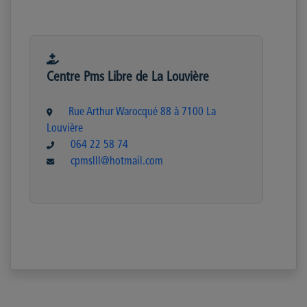
Centre Pms Libre de La Louvière
Rue Arthur Warocqué 88 à 7100 La
Louvière
064 22 58 74
cpmslll@hotmail.com