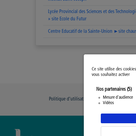
Lycée Provincial des Sciences et des Technologi
» site Ecole du Futur
Centre Educatif de la Sainte-Union ►site chau
Ce site utilise des cookie
vous souhaitez activer
Nos partenaires
(5)
Mesure d'audience
Politique d’utilisation des Cookies
Modi
Vidéos