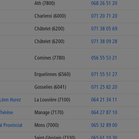
Ath (7800)
068 26 51 20
Charleroi (6000)
071 20 71 20
Châtelet (6200)
071 38 05 69
Châtelet (6200)
071 38 09 28
Comines (7780)
056 55 53 21
Erquelinnes (6560)
071 55 51 27
Gosselies (6041)
071 25 82 20
 Léon Hurez
La Louvière (7100)
064 21 34 11
Thérèse
Manage (7170)
064 27 87 10
l Provincial
Mons (7000)
065 32 89 00
Saint-Ghislain (7330)
065 61 10 30