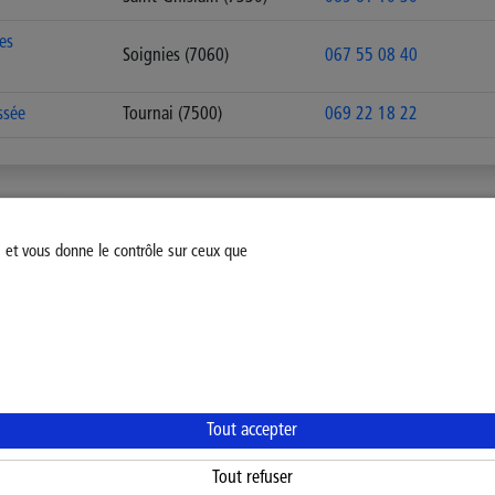
es
Soignies (7060)
067 55 08 40
ssée
Tournai (7500)
069 22 18 22
s et vous donne le contrôle sur ceux que
fiez votre consentement
Mentions légales
Politique Général
Tout accepter
Tout refuser