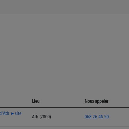
Lieu
Nous appeler
 d'Ath ►site
Ath (7800)
068 26 46 50