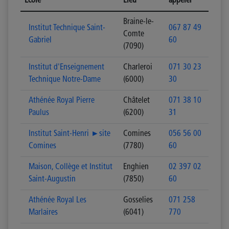
Ecole
Lieu
appeler
Braine-le-
Institut Technique Saint-
067 87 49
Comte
Gabriel
60
(7090)
Institut d'Enseignement
Charleroi
071 30 23
Technique Notre-Dame
(6000)
30
Athénée Royal Pierre
Châtelet
071 38 10
Paulus
(6200)
31
Institut Saint-Henri ►site
Comines
056 56 00
Comines
(7780)
60
Maison, Collège et Institut
Enghien
02 397 02
Saint-Augustin
(7850)
60
Athénée Royal Les
Gosselies
071 258
Marlaires
(6041)
770