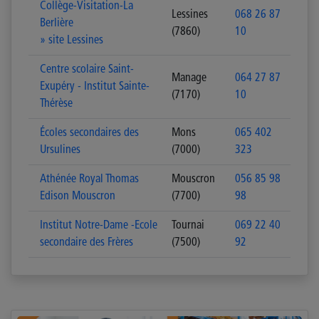
Collège-Visitation-La
Lessines
068 26 87
Berlière
(7860)
10
» site Lessines
Centre scolaire Saint-
Manage
064 27 87
Exupéry - Institut Sainte-
(7170)
10
Thérèse
Écoles secondaires des
Mons
065 402
Ursulines
(7000)
323
Athénée Royal Thomas
Mouscron
056 85 98
Edison Mouscron
(7700)
98
Institut Notre-Dame -Ecole
Tournai
069 22 40
secondaire des Frères
(7500)
92