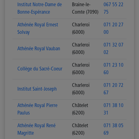
Institut Notre-Dame de
Braine-le-
067 55 22
Bonne-Espérance
Comte (7090)
75
Athénée Royal Ernest
Charleroi
071 20 27
Solvay
(6000)
00
Charleroi
071 32 07
Athénée Royal Vauban
(6000)
02
Charleroi
071 23 10
Collège du Sacré-Coeur
(6000)
60
Charleroi
071 20 72
Institut Saint-Joseph
(6000)
67
Athénée Royal Pierre
Châtelet
071 38 10
Paulus
(6200)
31
Athénée Royal René
Châtelet
071 38 05
Magritte
(6200)
69