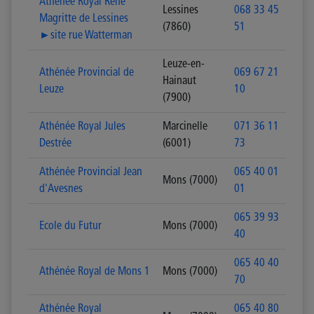
Athénée Royal René
Lessines
068 33 45
Magritte de Lessines
(7860)
51
►site rue Watterman
Leuze-en-
Athénée Provincial de
069 67 21
Hainaut
Leuze
10
(7900)
Athénée Royal Jules
Marcinelle
071 36 11
Destrée
(6001)
73
Athénée Provincial Jean
065 40 01
Mons (7000)
d'Avesnes
01
065 39 93
Ecole du Futur
Mons (7000)
40
065 40 40
Athénée Royal de Mons 1
Mons (7000)
70
Athénée Royal
065 40 80