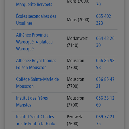
Mons (7000)
Marguerite Bervoets
70
Écoles secondaires des
065 402
Mons (7000)
Ursulines
323
Athénée Provincial
Morlanwelz
064 43 20
Warocqué ►plateau
(7140)
30
Warocqué
Athénée Royal Thomas
Mouscron
056 85 98
Edison Mouscron
(7700)
98
Collège Sainte-Marie de
Mouscron
056 85 47
Mouscron
(7700)
21
Institut des Frères
Mouscron
056 33 12
Maristes
(7700)
60
Institut Saint-Charles
Péruwelz
069 77 21
►site Pont-à-la-Faulx
(7600)
35