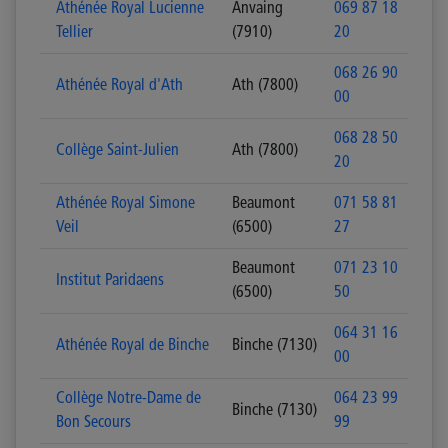
Athénée Royal Lucienne
Anvaing
069 87 18
Tellier
(7910)
20
068 26 90
Athénée Royal d'Ath
Ath (7800)
00
068 28 50
Collège Saint-Julien
Ath (7800)
20
Athénée Royal Simone
Beaumont
071 58 81
Veil
(6500)
27
Beaumont
071 23 10
Institut Paridaens
(6500)
50
064 31 16
Athénée Royal de Binche
Binche (7130)
00
Collège Notre-Dame de
064 23 99
Binche (7130)
Bon Secours
99