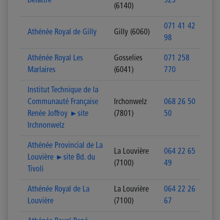
Delattre
523
(6140)
071 41 42
Athénée Royal de Gilly
Gilly (6060)
98
Athénée Royal Les
Gosselies
071 258
Marlaires
(6041)
770
Institut Technique de la
Communauté Française
Irchonwelz
068 26 50
Renée Joffroy ►site
(7801)
50
Irchnonwelz
Athénée Provincial de La
La Louvière
064 22 65
Louvière ►site Bd. du
(7100)
49
Tivoli
Athénée Royal de La
La Louvière
064 22 26
Louvière
(7100)
67