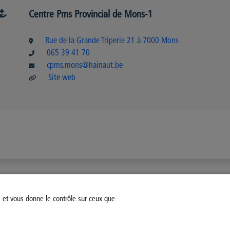
Centre Pms Provincial de Mons-1
Rue de la Grande Triperie 21 à 7000 Mons
065 39 41 70
cpms.mons@hainaut.be
Site web
s et vous donne le contrôle sur ceux que