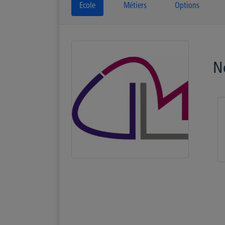
Ecole
Métiers
Options
N