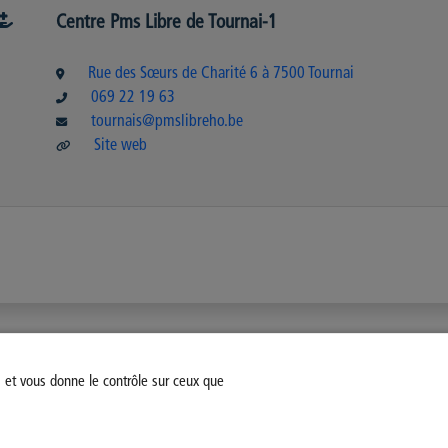
Centre Pms Libre de Tournai-1
Rue des Sœurs de Charité 6 à 7500 Tournai
069 22 19 63
tournais@pmslibreho.be
Site web
s et vous donne le contrôle sur ceux que