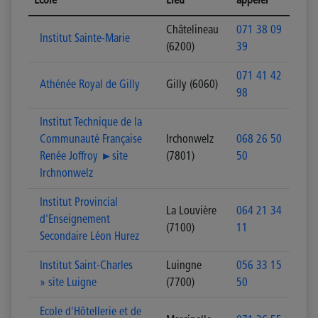
Ecole
Lieu
appeler
Châtelineau
071 38 09
Institut Sainte-Marie
(6200)
39
071 41 42
Athénée Royal de Gilly
Gilly (6060)
98
Institut Technique de la
Communauté Française
Irchonwelz
068 26 50
Renée Joffroy ►site
(7801)
50
Irchnonwelz
Institut Provincial
La Louvière
064 21 34
d'Enseignement
(7100)
11
Secondaire Léon Hurez
Institut Saint-Charles
Luingne
056 33 15
» site Luigne
(7700)
50
Ecole d'Hôtellerie et de