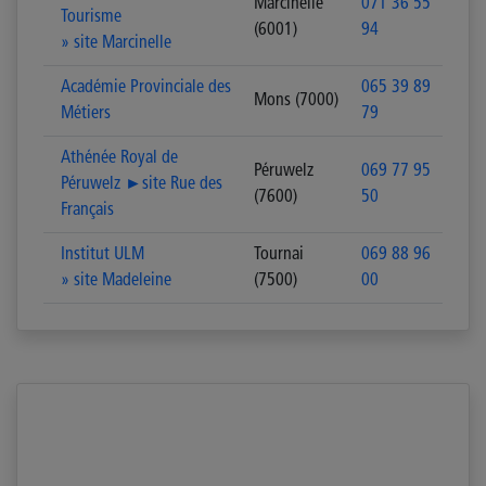
Marcinelle
071 36 55
Tourisme
(6001)
94
» site Marcinelle
Académie Provinciale des
065 39 89
Mons (7000)
Métiers
79
Athénée Royal de
Péruwelz
069 77 95
Péruwelz ►site Rue des
(7600)
50
Français
Institut ULM
Tournai
069 88 96
» site Madeleine
(7500)
00