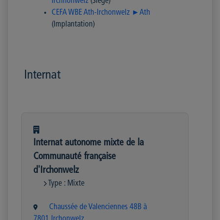
Irchnonwelz
(Siège)
CEFA WBE Ath-Irchonwelz ►Ath
(Implantation)
Internat
Internat autonome mixte de la
Communauté française
d'Irchonwelz
Type : Mixte
Chaussée de Valenciennes 48B à
7801 Irchonwelz