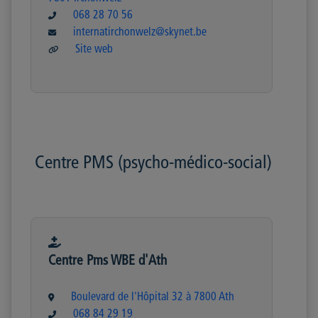
068 28 70 56
internatirchonwelz@skynet.be
Site web
Centre PMS (psycho-médico-social)
Centre Pms WBE d'Ath
Boulevard de l'Hôpital 32 à 7800 Ath
068 84 29 19