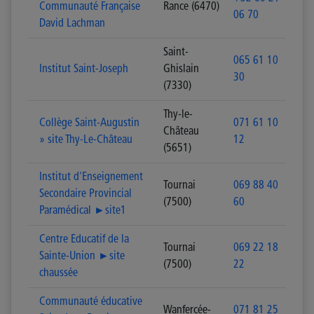
Communauté Française
Rance (6470)
06 70
David Lachman
Saint-
065 61 10
Institut Saint-Joseph
Ghislain
30
(7330)
Thy-le-
Collège Saint-Augustin
071 61 10
Château
» site Thy-Le-Château
12
(5651)
Institut d'Enseignement
Tournai
069 88 40
Secondaire Provincial
(7500)
60
Paramédical ►site1
Centre Educatif de la
Tournai
069 22 18
Sainte-Union ►site
(7500)
22
chaussée
Communauté éducative
Wanfercée-
071 81 25