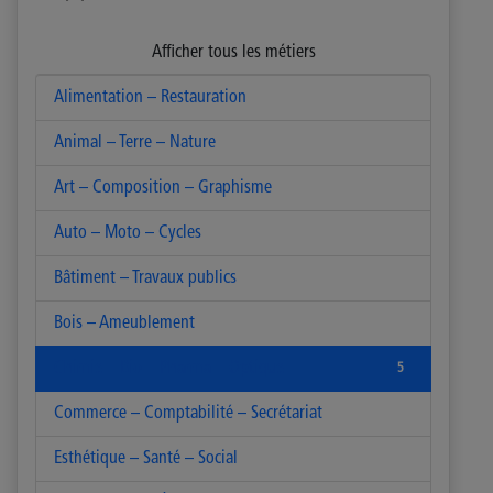
Afficher tous les métiers
Alimentation – Restauration
14
Animal – Terre – Nature
16
Art – Composition – Graphisme
9
Auto – Moto – Cycles
5
Bâtiment – Travaux publics
18
Bois – Ameublement
5
Chimie – Bio – Pharma – Optique
5
Commerce – Comptabilité – Secrétariat
7
Esthétique – Santé – Social
15