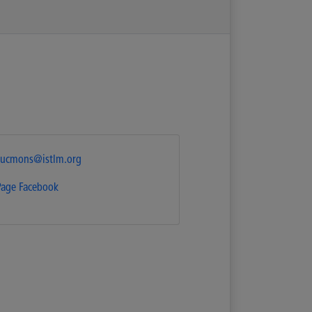
tlucmons@istlm.org
Page Facebook