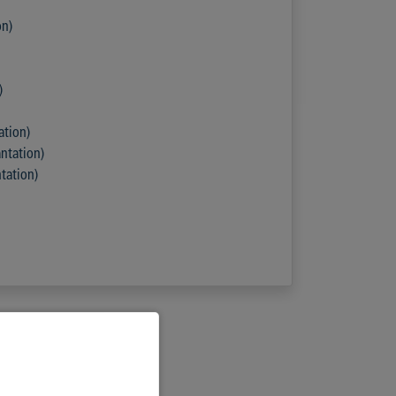
on)
)
ation)
ntation)
tation)