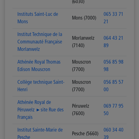
(6030)
Instituts Saint-Luc de
065 33 71
Mons (7000)
Mons
21
Institut Technique de la
Morlanwelz
064 43 21
Communauté Française
(7140)
89
Morlanwelz
Athénée Royal Thomas
Mouscron
056 85 98
Edison Mouscron
(7700)
98
Collège technique Saint-
Mouscron
056 85 57
Henri
(7700)
00
Athénée Royal de
Péruwelz
069 77 95
Péruwelz ►site Rue des
(7600)
50
Français
Institut Sainte-Marie de
060 34 40
Pesche (5660)
Pesche
39