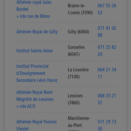
Athénée royal Jules
Braine-le-
067 55 26
Bordet
Comte (7090)
53
» site rue de Mons
071 41 42
Athénée Royal de Gilly
Gilly (6060)
98
Gosselies
071 25 82
Institut Sainte-Anne
(6041)
20
Institut Provincial
La Louvière
064 21 34
d'Enseignement
(7100)
11
Secondaire Léon Hurez
Athénée Royal René
Lessines
068 33 21
Magritte de Lessines
(7860)
37
» site ACO
Marchienne-
Athénée Royal Yvonne
071 29 73
au-Pont
Vieslet
30