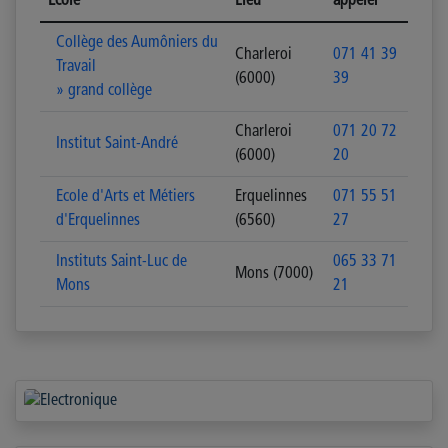
Ecole
Lieu
appeler
Collège des Aumôniers du
Charleroi
071 41 39
Travail
(6000)
39
» grand collège
Charleroi
071 20 72
Institut Saint-André
(6000)
20
Ecole d'Arts et Métiers
Erquelinnes
071 55 51
d'Erquelinnes
(6560)
27
Instituts Saint-Luc de
065 33 71
Mons (7000)
Mons
21