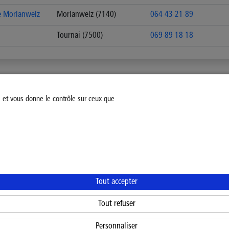
e Morlanwelz
Morlanwelz (7140)
064 43 21 89
Tournai (7500)
069 89 18 18
s et vous donne le contrôle sur ceux que
fiez votre consentement
Mentions légales
Politique Général
Tout accepter
Tout refuser
Personnaliser