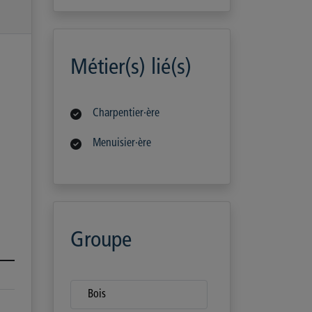
Métier(s) lié(s)
Charpentier·ère
Menuisier·ère
Groupe
Bois