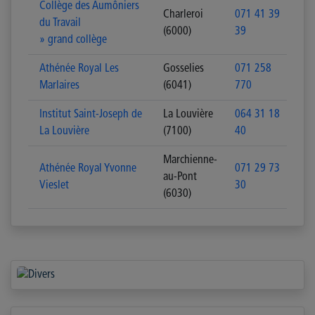
Collège des Aumôniers
Charleroi
071 41 39
du Travail
(6000)
39
» grand collège
Athénée Royal Les
Gosselies
071 258
Marlaires
(6041)
770
Institut Saint-Joseph de
La Louvière
064 31 18
La Louvière
(7100)
40
Marchienne-
Athénée Royal Yvonne
071 29 73
au-Pont
Vieslet
30
(6030)