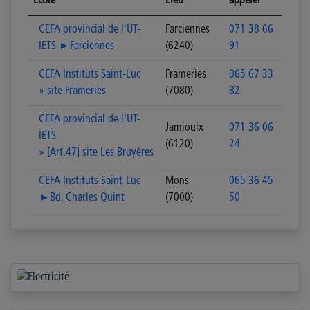
Ecole
Lieu
appeler
CEFA provincial de l'UT-
Farciennes
071 38 66
IETS ►Farciennes
(6240)
91
CEFA Instituts Saint-Luc
Frameries
065 67 33
» site Frameries
(7080)
82
CEFA provincial de l'UT-
Jamioulx
071 36 06
IETS
(6120)
24
» [Art.47] site Les Bruyères
CEFA Instituts Saint-Luc
Mons
065 36 45
►Bd. Charles Quint
(7000)
50