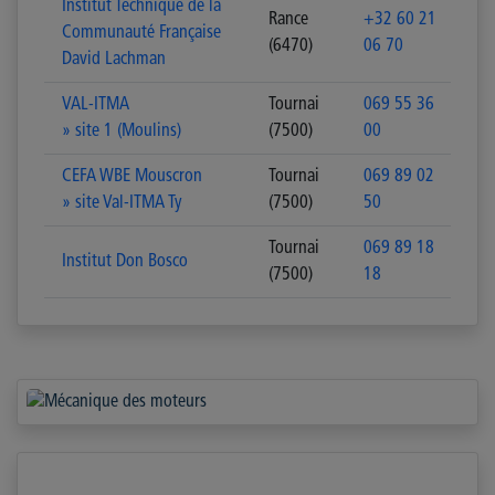
Institut Technique de la
Rance
+32 60 21
Communauté Française
(6470)
06 70
David Lachman
VAL-ITMA
Tournai
069 55 36
» site 1 (Moulins)
(7500)
00
CEFA WBE Mouscron
Tournai
069 89 02
» site Val-ITMA Ty
(7500)
50
Tournai
069 89 18
Institut Don Bosco
(7500)
18