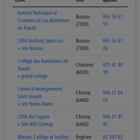
Ecole
Lieu
appeler
Institut Technique et
Boussu
065 76 61
Commercial Les Aumôniers
(7300)
10
du Travail
CEFA Instituts Saint-Luc
Boussu
065 76 61
» site Boussu
(7300)
26
Collège des Aumôniers du
Charleroi
071 41 39
Travail
(6000)
39
» grand collège
Centre d'enseignement
Chimay
060 21 04
Saint-Joseph
(6460)
10
» site Notre-Dame
CEFA des Fagnes
Chimay
060 21 95
» Site IND Chimay
(6460)
42
Maison, Collège et Institut
Enghien
02 397 02