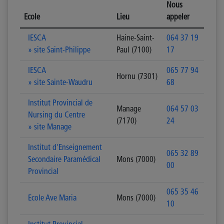
Nous
Ecole
Lieu
appeler
IESCA
Haine-Saint-
064 37 19
» site Saint-Philippe
Paul (7100)
17
IESCA
065 77 94
Hornu (7301)
» site Sainte-Waudru
68
Institut Provincial de
Manage
064 57 03
Nursing du Centre
(7170)
24
» site Manage
Institut d'Enseignement
065 32 89
Secondaire Paramédical
Mons (7000)
00
Provincial
065 35 46
Ecole Ave Maria
Mons (7000)
10