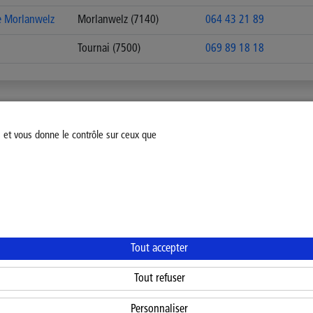
e Morlanwelz
Morlanwelz (7140)
064 43 21 89
Tournai (7500)
069 89 18 18
s et vous donne le contrôle sur ceux que
fiez votre consentement
Mentions légales
Politique Général
Tout accepter
Tout refuser
Personnaliser