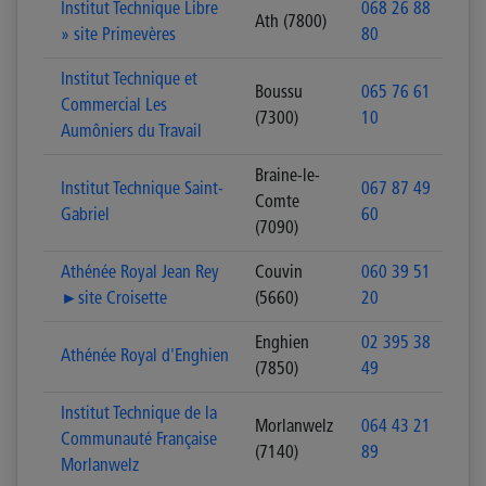
Institut Technique Libre
068 26 88
Ath (7800)
» site Primevères
80
Institut Technique et
Boussu
065 76 61
Commercial Les
(7300)
10
Aumôniers du Travail
Braine-le-
Institut Technique Saint-
067 87 49
Comte
Gabriel
60
(7090)
Athénée Royal Jean Rey
Couvin
060 39 51
►site Croisette
(5660)
20
Enghien
02 395 38
Athénée Royal d'Enghien
(7850)
49
Institut Technique de la
Morlanwelz
064 43 21
Communauté Française
(7140)
89
Morlanwelz