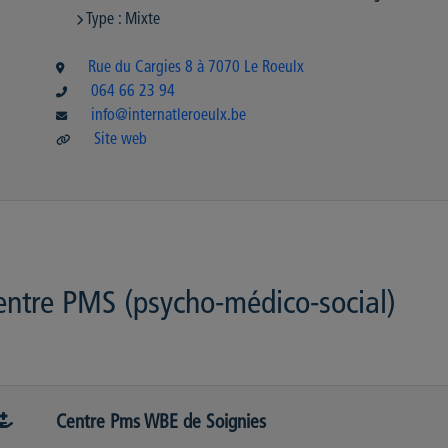
Type : Mixte
Rue du Cargies 8 à 7070 Le Roeulx
064 66 23 94
info@internatleroeulx.be
Site web
entre PMS (psycho-médico-social)
Centre Pms WBE de Soignies