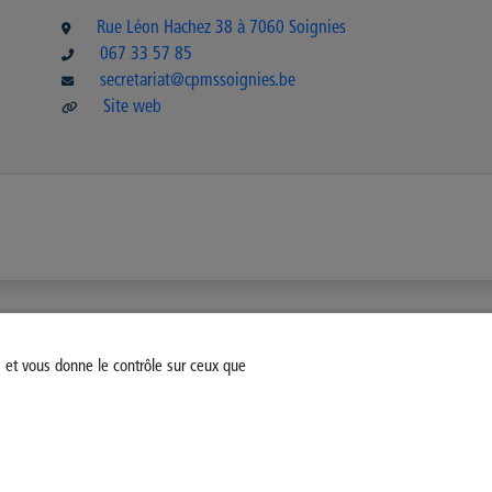
Rue Léon Hachez 38 à 7060 Soignies
067 33 57 85
secretariat@cpmssoignies.be
Site web
s et vous donne le contrôle sur ceux que
fiez votre consentement
Mentions légales
Politique Général